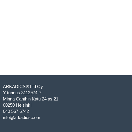
ARKADICS® Ltd Oy
Y-tunnus 3112974-7
Minna Canthin Katu 24 as 21
00250 Helsinki
040 567 6742
info@arkadics.com