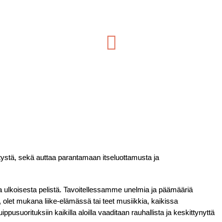
tystä, sekä auttaa parantamaan itseluottamusta ja
ja ulkoisesta pelistä. Tavoitellessamme unelmia ja päämääriä
ä, olet mukana liike-elämässä tai teet musiikkia, kaikissa
pusuorituksiin kaikilla aloilla vaaditaan rauhallista ja keskittynyttä