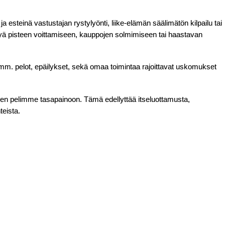
 ja esteinä vastustajan rystylyönti, liike-elämän säälimätön kilpailu tai
ittyä pisteen voittamiseen, kauppojen solmimiseen tai haastavan
m. pelot, epäilykset, sekä omaa toimintaa rajoittavat uskomukset
isen pelimme tasapainoon. Tämä edellyttää itseluottamusta,
teista.