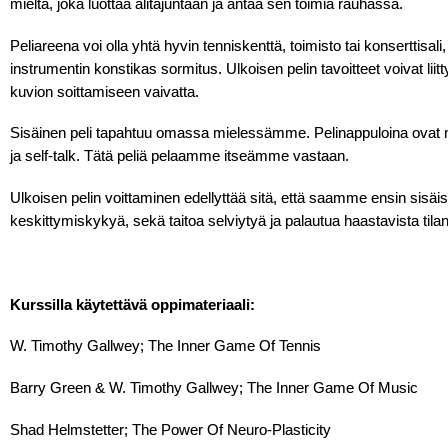
mieltä, joka luottaa alitajuntaan ja antaa sen toimia rauhassa.
Peliareena voi olla yhtä hyvin tenniskenttä, toimisto tai konserttisali,
instrumentin konstikas sormitus. Ulkoisen pelin tavoitteet voivat li
kuvion soittamiseen vaivatta.
Sisäinen peli tapahtuu omassa mielessämme. Pelinappuloina ovat m
ja self-talk. Tätä peliä pelaamme itseämme vastaan.
Ulkoisen pelin voittaminen edellyttää sitä, että saamme ensin sisä
keskittymiskykyä, sekä taitoa selviytyä ja palautua haastavista tilan
Kurssilla kä
ytettävä oppimateriaali:
W. Timothy Gallwey; The Inner Game Of Tennis
Barry Green & W. Timothy Gallwey; The Inner Game Of Music
Shad Helmstetter; The Power Of Neuro-Plasticity