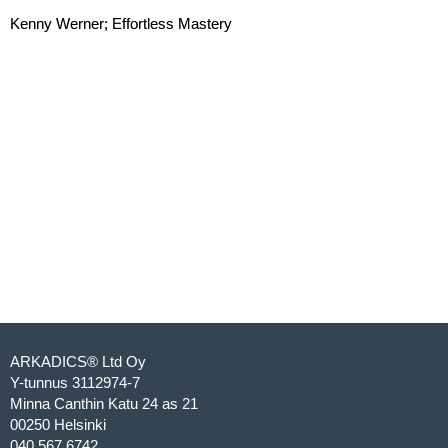
Kenny Werner; Effortless Mastery
ARKADICS® Ltd Oy
Y-tunnus 3112974-7
Minna Canthin Katu 24 as 21
00250 Helsinki
040 567 6742