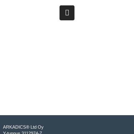
ARKADICS® Ltd Oy
Y-tunnus 3112974-7