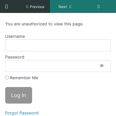
Return to course: Apua esiintymisjännitykseen
Previous
Next
Apua
You are unauthorized to view this page.
esiintymisjännitykseen
Module
Part 2:
1:
Username
Esiintymisvalmennus
Harjoittelustrategioita
Module
Password
2:
Häiritsevät
ajatukset
ja
Remember Me
kognitiiviset
vääristymät
&
Hoitomuodot
Häiritsevät
Forgot Password