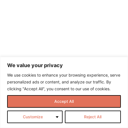
ajatukset ja
kognitiiviset
vääristymät
&
hoitomuodot
2.1
Ajatusten
tunnistaminen
2.2
Oman
toiminnan
tarkastelu
We value your privacy
2.3
We use cookies to enhance your browsing experience, serve
Kognitioiden
tunnistaminen
personalized ads or content, and analyze our traffic. By
clicking "Accept All", you consent to our use of cookies.
2.4
Kognitiiviset
vääristymät
Accept All
2.5
Customize
Reject All
Arvot