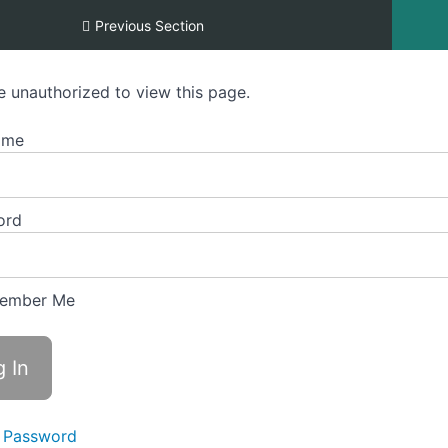
 Part 2: Esiintymisvalmennus
Previous Section
e unauthorized to view this page.
ame
ord
ember Me
 Password