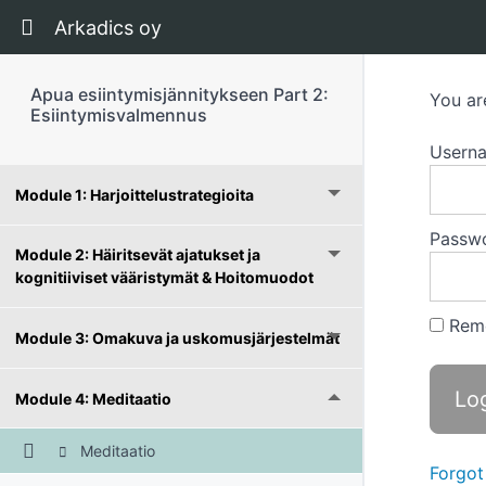
Return to course: Apua esiintymisjännitykseen
Arkadics oy
Apua esiintymisjännitykseen Part 2:
You ar
Esiintymisvalmennus
Usern
Module 1: Harjoittelustrategioita
Passw
Module 2: Häiritsevät ajatukset ja
kognitiiviset vääristymät & Hoitomuodot
Rem
Module 3: Omakuva ja uskomusjärjestelmät
Module 4: Meditaatio
Meditaatio
Forgot