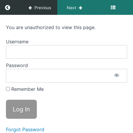
1:
Return to course: Apua esiintymisjännitykseen
Previous
Next
Harjoittelustrategioita
Module
Apua
You are unauthorized to view this page.
2:
esiintymisjännitykseen
Part 2:
Häiritsevät
Username
Esiintymisvalmennus
ajatukset
ja
kognitiiviset
vääristymät
Password
&
Hoitomuodot
Remember Me
Module
3:
Omakuva
ja
uskomusjärjestelmät
Omakuva ja
Forgot Password