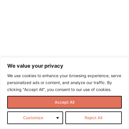
uskomusjärjestelmät
3.1
Kuinka
Self
Image
syntyy
3.2
Self
Image -
harjoitus
3.3
We value your privacy
Self
Talk -
We use cookies to enhance your browsing experience, serve
harjoitus
personalized ads or content, and analyze our traffic. By
3.4 Harjoitus -
clicking "Accept All", you consent to our use of cookies.
tutustu
neuroplastisuuteen
Accept All
Module
4:
Customize
Reject All
Meditaatio