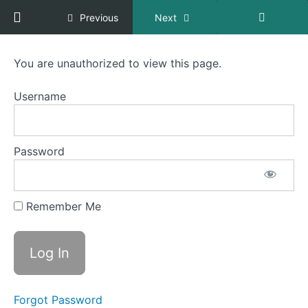
Return to course: Apua esiintymisjännitykseen 
Previous
Next
Apua
You are unauthorized to view this page.
esiintymisjännitykseen
Part 1: Tunne
Username
vihollisesi
Module
1:
Jännittämisen
mekanismi
Password
Module
2:
Remember Me
Ajatukset
kontrolloivat
kehoa
Ajatukset
kontrolloivat
Forgot Password
kehoa