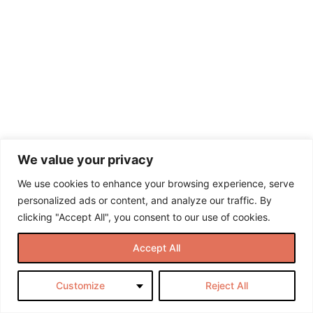
2.1 Self-
Talk
Harjoitukset
2.2
Inner Game
Harjoitukset
Module
3:
Inner
We value your privacy
Game
We use cookies to enhance your browsing experience, serve
personalized ads or content, and analyze our traffic. By
Module
clicking "Accept All", you consent to our use of cookies.
4:
Tavat
Accept All
ja
oppimista
häiritsevät
Customize
Reject All
sudenkuopat